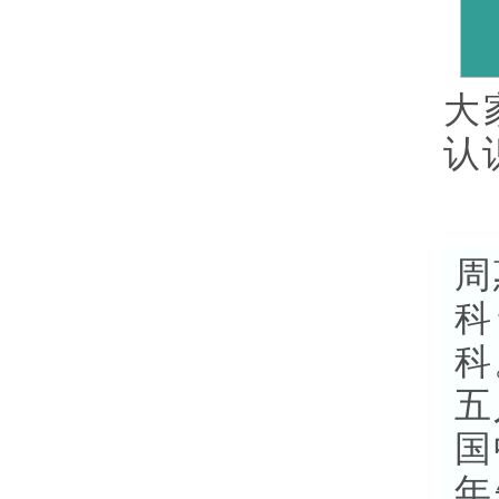
大
认
周
科
科
五
国
年