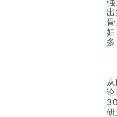
强
出
骨
妇
多
从
论
3
研