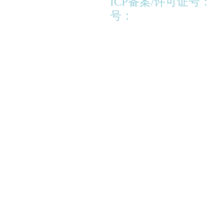
ICP备案/许可证号：
苏
号：
苏公网安备320213